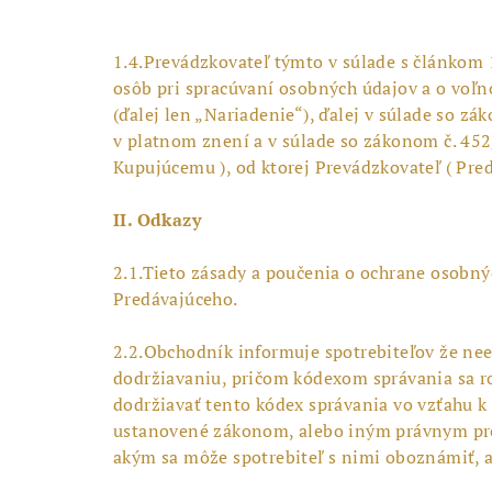
1.4.Prevádzkovateľ týmto v súlade s článkom 1
osôb pri spracúvaní osobných údajov a o voľ
(ďalej len „Nariadenie“), ďalej v súlade so 
v platnom znení a v súlade so zákonom č. 452
Kupujúcemu ), od ktorej Prevádzkovateľ ( Predá
II. Odkazy
2.1.Tieto zásady a poučenia o ochrane osob
Predávajúceho.
2.2.Obchodník informuje spotrebiteľov že neex
dodržiavaniu, pričom kódexom správania sa ro
dodržiavať tento kódex správania vo vzťahu 
ustanovené zákonom, alebo iným právnym predp
akým sa môže spotrebiteľ s nimi oboznámiť, a