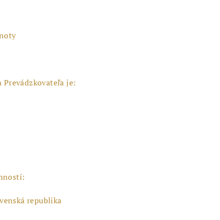
dnoty
a Prevádzkovateľa je:
mností:
lovenská republika