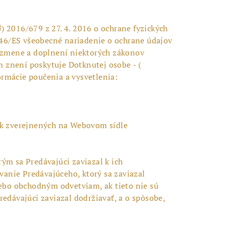
) 2016/679 z 27. 4. 2016 o ochrane fyzických
/46/ES všeobecné nariadenie o ochrane údajov
 o zmene a doplnení niektorých zákonov
 znení poskytuje Dotknutej osobe - (
formácie poučenia a vysvetlenia:
ok zverejnených na Webovom sídle
ým sa Predávajúci zaviazal k ich
anie Predávajúceho, ktorý sa zaviazal
ebo obchodným odvetviam, ak tieto nie sú
dávajúci zaviazal dodržiavať, a o spôsobe,