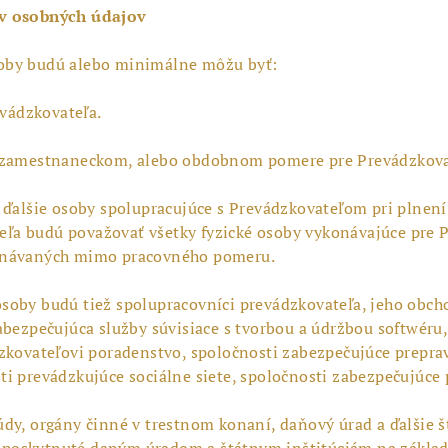
ov osobných údajov
oby budú alebo minimálne môžu byť:
evádzkovateľa.
v zamestnaneckom, alebo obdobnom pomere pre Prevádzkova
 ďalšie osoby spolupracujúce s Prevádzkovateľom pri plnení
a budú považovať všetky fyzické osoby vykonávajúce pre Pr
konávaných mimo pracovného pomeru.
oby budú tiež spolupracovníci prevádzkovateľa, jeho obchod
abezpečujúca služby súvisiace s tvorbou a údržbou softwéru
zkovateľovi poradenstvo, spoločnosti zabezpečujúce prepra
i prevádzkujúce sociálne siete, spoločnosti zabezpečujúce 
dy, orgány činné v trestnom konaní, daňový úrad a ďalšie št
poskytnuté daným úradom a štátnym inštitúciám na základe