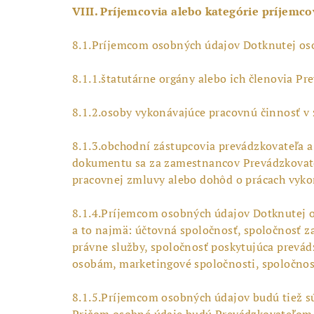
VIII. Príjemcovia alebo kategórie príjemc
8.1.Príjemcom osobných údajov Dotknutej os
8.1.1.štatutárne orgány alebo ich členovia Pr
8.1.2.osoby vykonávajúce pracovnú činnosť 
8.1.3.obchodní zástupcovia prevádzkovateľa a
dokumentu sa za zamestnancov Prevádzkovateľ
pracovnej zmluvy alebo dohôd o prácach vy
8.1.4.Príjemcom osobných údajov Dotknutej os
a to najmä: účtovná spoločnosť, spoločnosť z
právne služby, spoločnosť poskytujúca prevád
osobám, marketingové spoločnosti, spoločnost
8.1.5.Príjemcom osobných údajov budú tiež sú
Pričom osobné údaje budú Prevádzkovateľom 