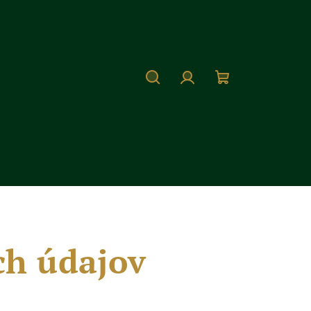
Hľadať
Prihlásenie
Nákupný
košík
h údajov