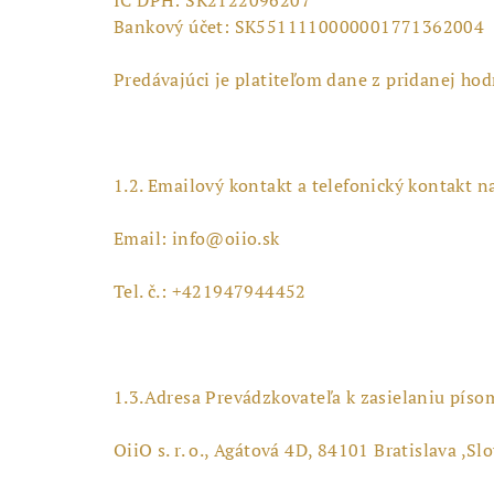
Bankový účet: SK5511110000001771362004
Predávajúci je platiteľom dane z pridanej ho
1.2. Emailový kontakt a telefonický kontakt n
Email: info@oiio.sk
Tel. č.: +421947944452
1.3.Adresa Prevádzkovateľa k zasielaniu píso
OiiO s. r. o., Agátová 4D, 84101 Bratislava ,S