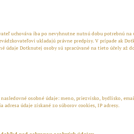
ateľ uchováva iba po nevyhnutne nutnú dobu potrebnú na ú
revádzkovateľovi ukladajú právne predpisy. V prípade ak Dot
 údaje Dotknutej osoby sú spracúvané na tieto účely až do
 nasledovné osobné údaje: meno, priezvisko, bydlisko, email
a adresa údaje získané zo súborov cookies, IP adresy.
e dohľad nad ochranou osobných údajov