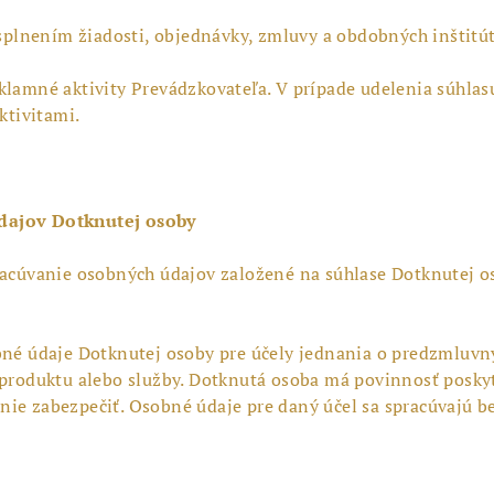
o splnením žiadosti, objednávky, zmluvy a obdobných inštitú
klamné aktivity Prevádzkovateľa. V prípade udelenia súhla
tivitami.
údajov Dotknutej osoby
racúvanie osobných údajov založené na súhlase Dotknutej o
bné údaje Dotknutej osoby pre účely jednania o predzmluvn
 produktu alebo služby. Dotknutá osoba má povinnosť posky
ie zabezpečiť. Osobné údaje pre daný účel sa spracúvajú b