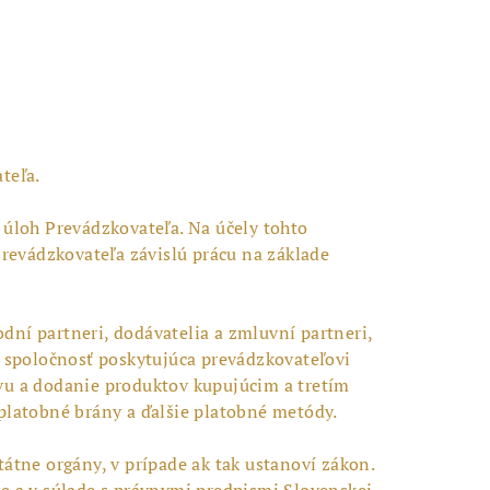
teľa.
 úloh Prevádzkovateľa. Na účely tohto
evádzkovateľa závislú prácu na základe
ní partneri, dodávatelia a zmluvní partneri,
, spoločnosť poskytujúca prevádzkovateľovi
vu a dodanie produktov kupujúcim a tretím
platobné brány a ďalšie platobné metódy.
átne orgány, v prípade ak tak ustanoví zákon.
 a v súlade s právnymi predpismi Slovenskej