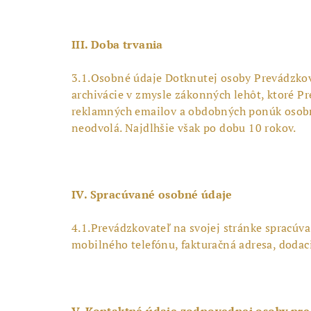
III. Doba trvania
3.1.Osobné údaje Dotknutej osoby Prevádzkov
archivácie v zmysle zákonných lehôt, ktoré P
reklamných emailov a obdobných ponúk osobné
neodvolá. Najdlhšie však po dobu 10 rokov.
IV. Spracúvané osobné údaje
4.1.Prevádzkovateľ na svojej stránke spracúva
mobilného telefónu, fakturačná adresa, dodaci
V. Kontaktné údaje zodpovednej osoby pr