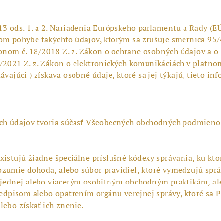
3 ods. 1. a 2. Nariadenia Európskeho parlamentu a Rady (EÚ
nom pohybe takýchto údajov, ktorým sa zrušuje smernica 95
zákonom č. 18/2018 Z. z. Zákon o ochrane osobných údajov a
/2021 Z. z. Zákon o elektronických komunikáciách v platnom
vajúci ) získava osobné údaje, ktoré sa jej týkajú, tieto in
ných údajov tvoria súčasť Všeobecných obchodných podmien
istujú žiadne špeciálne príslušné kódexy správania, ku ktor
zumie dohoda, alebo súbor pravidiel, ktoré vymedzujú správ
k jednej alebo viacerým osobitným obchodným praktikám, al
isom alebo opatrením orgánu verejnej správy, ktoré sa Pre
lebo získať ich znenie.