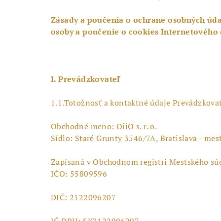
Zásady a poučenia o ochrane osobných úda
osoby a poučenie o cookies Internetového
I. Prevádzkovateľ
1.1.Totožnosť a kontaktné údaje Prevádzkovat
Obchodné meno: OiiO s. r. o.
Sídlo: Staré Grunty 3546/7A, Bratislava - mes
Zapísaná v Obchodnom registri Mestského súdu
IČO: 55809596
DIČ: 2122096207
IČ DPH: SK2122096207